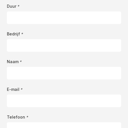
MM
Duur
*
slash
JJJJ
Bedrijf
*
Naam
*
E-mail
*
Telefoon
*